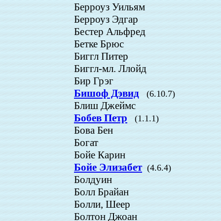
Берроуз Уильям
Берроуз Эдгар
Бестер Альфред
Бетке Брюс
Биггл Питер
Биггл-мл. Ллойд
Бир Грэг
Бишоф Дэвид
(6.10.7)
Блиш Джеймс
Бобев Петр
(1.1.1)
Бова Бен
Богат
Бойе Карин
Бойе Элизабет
(4.6.4)
Болдуин
Болл Брайан
Болли, Шеер
Болтон Джоан