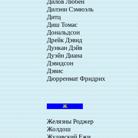
Дилов Любен
Дилэни Сэмюэль
Дитц
Диш Томас
Дональдсон
Дрейк Дэвид
Дункан Дэйв
Дуэйн Диана
Дэвидсон
Дэвис
Дюрренмат Фридрих
Ж
Желязны Роджер
Жолдош
Жулавский Ежи