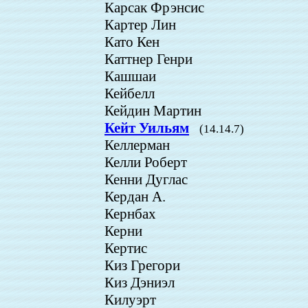
Карсак Фрэнсис
Картер Лин
Като Кен
Каттнер Генри
Кашшаи
Кейбелл
Кейдин Мартин
Кейт Уильям
(14.14.7)
Келлерман
Келли Роберт
Кенни Дуглас
Кердан А.
Кернбах
Керни
Кертис
Киз Грегори
Киз Дэниэл
Килуэрт