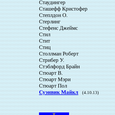
Стаудингер
Сташефф Кристофер
Степлдон О.
Стерлинг
Стефенс Джеймс
Стил
Стит
Стиц
Столлман Роберт
Стрибер У.
Стэблфорд Брайн
Стюарт В.
Стюарт Мэри
Стюарт Пол
Суэнвик Майкл
(4.10.13)
Т