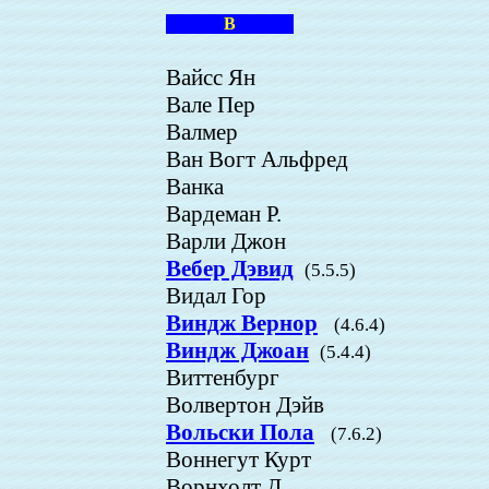
В
Вайсс Ян
Вале Пер
Валмер
Ван Вогт Альфред
Ванка
Вардеман Р.
Варли Джон
Вебер Дэвид
(5.5.5)
Видал Гор
Виндж Вернор
(4.6.4)
Виндж Джоан
(5.4.4)
Виттенбург
Волвертон Дэйв
Вольски Пола
(7.6.2)
Воннегут Курт
Ворнхолт Д.