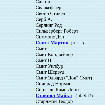
Саттон
Свайкеффер
Свонн Стивен
Серб А.
Серлинг Род
Сильверберг Роберт
Симмонс Дэн
Скотт Мартин
(10.5.5)
Смит
Смит Кордвейнер
Смит Н.
Смит Уилбур
Смит Шервуд
Смит Эдвард ("Док" Смит)
Спинрад Норман
Спрэг де Камп Лион
Стакпол Майкл
(16.19.12)
Старджон Теодор