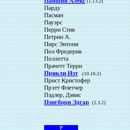
Паншин Алекс
(1.13.2)
Парду
Пасман
Пауэрс
Перри Стив
Петрин А.
Пирс Энтони
Пол Фредерик
Поллотта
Прачетт Терри
Прикли Нэт
(10.10.2)
Прист Кристофер
Прэтт Флетчер
Пэдлер, Дэвис
Пэнгборн Эдгар
(2.3.2)
Р