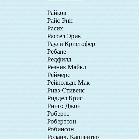
Райков
Райс Энн
Расих
Рассел Эрик
Раули Кристофер
Ребане
Редфилд
Резник Майкл
Реймерс
Рейнольдс Мак
Ривз-Стивенс
Риддел Крис
Ринго Джон
Робертс
Робертсон
Робинсон
Роланд, Карпентер