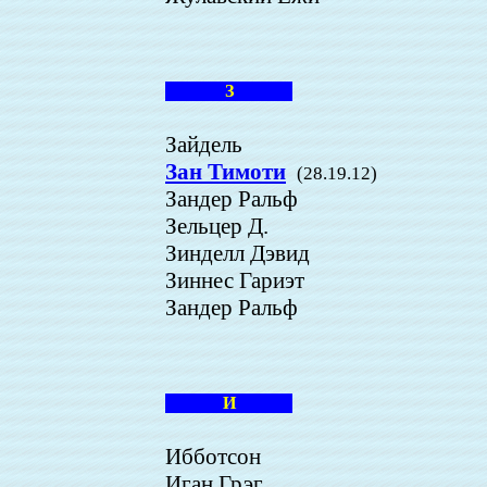
З
Зайдель
Зан Тимоти
(28.19.12)
Зандер Ральф
Зельцер Д.
Зинделл Дэвид
Зиннес Гариэт
Зандер Ральф
И
Ибботсон
Иган Грэг