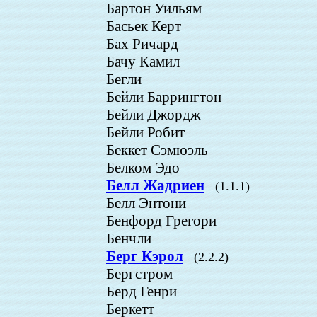
Бартон Уильям
Басьек Керт
Бах Ричард
Бачу Камил
Бегли
Бейли Баррингтон
Бейли Джордж
Бейли Робит
Беккет Сэмюэль
Белком Эдо
Белл Жадриен
(1.1.1)
Белл Энтони
Бенфорд Грегори
Бенчли
Берг Кэрол
(2.2.2)
Бергстром
Берд Генри
Беркетт