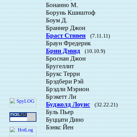
Бонанно М.
Борунь Кшиштоф
Боум Д.
Браннер Джон
Браст Стивен
(7.11.11)
Браун Фредерик
Брин Дэвид
(10.10.9)
Броснан Джон
Бругеллит
Брукс Терри
Брэдбери Рэй
Брэдли Мэрион
Брэкетт Ли
Буджолд Лоуис
(32.22.21)
Буль Пьер
Буццати Дино
Бэнкс Йен