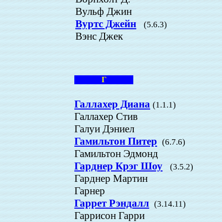
Вульф Джин
Вуртс Джейн
(5.6.3)
Вэнс Джек
Г
Галлахер Диана
(1.1.1)
Галлахер Стив
Галуи Дэниел
Гамильтон Питер
(6.7.6)
Гамильтон Эдмонд
Гарднер Крэг Шоу
(3.5.2)
Гарднер Мартин
Гарнер
Гаррет Рэндалл
(3.14.11)
Гаррисон Гарри