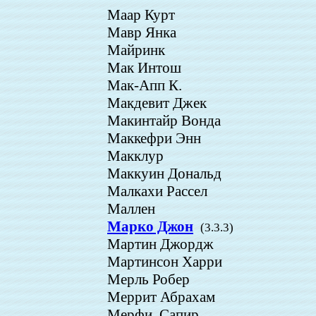
Маар Курт
Мавр Янка
Майринк
Мак Интош
Мак-Апп К.
Макдевит Джек
Макинтайр Вонда
Маккефри Энн
Макклур
Маккуин Дональд
Малкахи Рассел
Маллен
Марко Джон
(3.3.3)
Мартин Джордж
Мартинсон Харри
Мерль Робер
Меррит Абрахам
Мерфи, Сапир