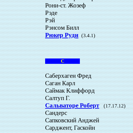
Рони-ст. Жозеф
Рэде
Рэй
Рэнсом Билл
Рюкер Руди
(3.4.1)
С
Саберхаген Фред
Саган Карл
Саймак Клиффорд
Салтуп Г.
Сальваторе Роберт
(17.17.12)
Сандерс
Сапковский Анджей
Сарджент, Гаскойн