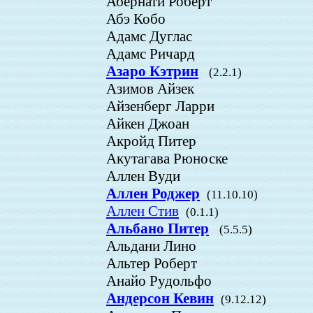
Абернати Роберт
Абэ Кобо
Адамс Дуглас
Адамс Ричард
Азаро Кэтрин
(2.2.1)
Азимов Айзек
Айзенберг Ларри
Айкен Джоан
Акройд Питер
Акутагава Рюноске
Аллен Вуди
Аллен Роджер
(11.10.10)
Аллен Стив
(0.1.1)
Альбано Питер
(5.5.5)
Альдани Лино
Альтер Роберт
Анайо Рудольфо
Андерсон Кевин
(9.12.12)