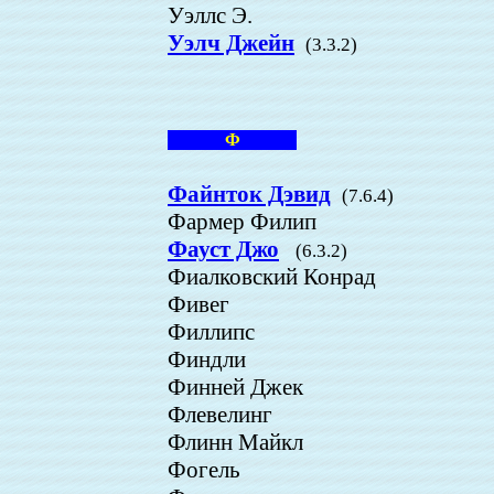
Уэллс Э.
Уэлч Джейн
(3.3.2)
Ф
Файнток Дэвид
(7.6.4)
Фармер Филип
Фауст Джо
(6.3.2)
Фиалковский Конрад
Фивег
Филлипс
Финдли
Финней Джек
Флевелинг
Флинн Майкл
Фогель