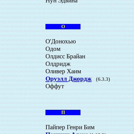
Нун Эдвина
О
О'Донохью
Одом
Олдисс Брайан
Олдридж
Оливер Хаим
Оруэлл Джордж
(6.3.3)
Оффут
П
Пайпер Генри Бим