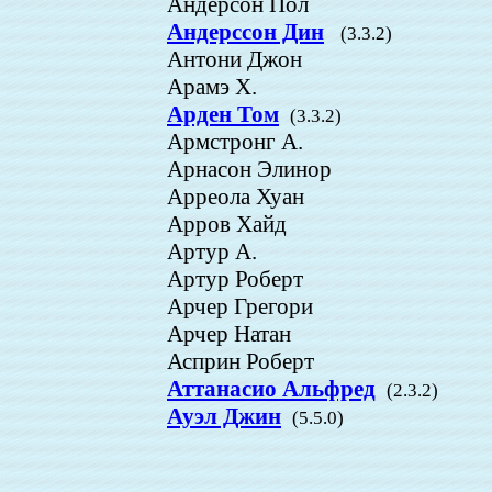
Андерсон Пол
Андерссон Дин
(3.3.2)
Антони Джон
Арамэ Х.
Арден Том
(3.3.2)
Армстронг А.
Арнасон Элинор
Арреола Хуан
Арров Хайд
Артур А.
Артур Роберт
Арчер Грегори
Арчер Натан
Асприн Роберт
Аттанасио Альфред
(2.3.2)
Ауэл Джин
(5.5.0)