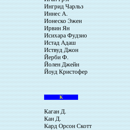
Ингрид Чарльз
Иннес А.
Ионеско Эжен
Ирвин Ян
Исихара Фудзио
Истад Адаш
Иствуд Джон
Йерби Ф.
Йолен Джейн
Йоуд Кристофер
К
Каган Д.
Кан Д.
Кард Орсон Скотт