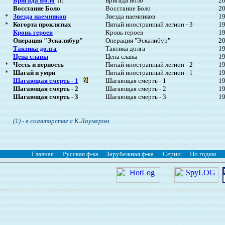
Бригада Боло
Бригада Боло
2
(1)
Восстание Боло
Восстание Боло
2
*
Звезда наемников
Звезда наемников
1
*
Когорта проклятых
Пятый иностранный легион - 3
1
Кровь героев
Кровь героев
1
Операция "Эскалибур"
Операция "Эскалибур"
2
Тактика долга
Тактика долга
1
Цена славы
Цена славы
1
*
Честь и верность
Пятый иностранный легион - 2
1
*
Шагай и умри
Пятый иностранный легион - 1
1
Шагающая смерть - 1
Шагающая смерть - 1
1
Шагающая смерть - 2
Шагающая смерть - 2
1
Шагающая смерть - 3
Шагающая смерть - 3
1
(1) - в соавторстве с К.Лаумером
Главная
Русская ф-ка
Зарубежная ф-ка
Серии
По годам