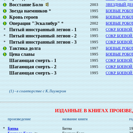
Восстание Боло
2003
ЗВЕЗДНЫЙ ДЕ
Звезда наемников
*
1995
БОЕВЫЕ РОБО
Кровь героев
1996
БОЕВЫЕ РОБО
Операция "Эскалибур"
*
2002
БОЕВЫЕ РОБО
Пятый иностранный легион - 1
*
1995
СОКР. БОЕВОЙ
Пятый иностранный легион - 2
*
1995
СОКР. БОЕВОЙ
Пятый иностранный легион - 3
*
1995
СОКР. БОЕВОЙ
Тактика долга
1997
БОЕВЫЕ РОБО
Цена славы
1995
БОЕВЫЕ РОБО
Шагающая смерть - 1
1995
СОКР. БОЕВОЙ
Шагающая смерть - 2
1995
СОКР. БОЕВОЙ
Шагающая смерть - 3
1995
СОКР. БОЕВОЙ
(1) - в соавторстве с К.Лаумером
ИЗДАННЫЕ В КНИГАХ ПРОИЗВЕД
произведение
название книги
го
*
Битва
Битва
1