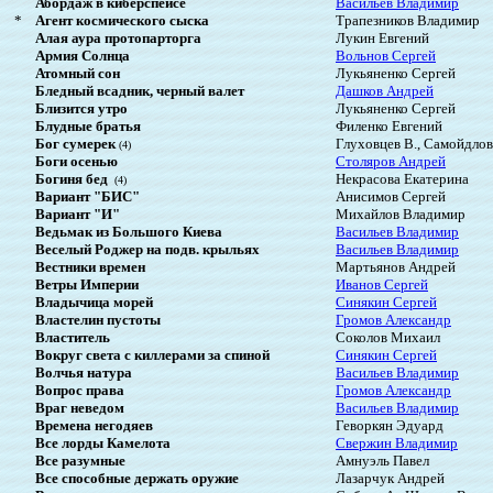
Абордаж в киберспейсе
Васильев Владимир
*
Агент космического сыска
Трапезников Владимир
Алая аура протопарторга
Лукин Евгений
Армия Солнца
Вольнов Сергей
Атомный сон
Лукьяненко Сергей
Бледный всадник, черный валет
Дашков Андрей
Близится утро
Лукьяненко Сергей
Блудные братья
Филенко Евгений
Бог сумерек
Глуховцев В., Самойдлов
(4)
Боги осенью
Столяров Андрей
Богиня бед
Некрасова Екатерина
(4)
Вариант "БИС"
Анисимов Сергей
Вариант "И"
Михайлов Владимир
Ведьмак из Большого Киева
Васильев Владимир
Веселый Роджер на подв. крыльях
Васильев Владимир
Вестники времен
Мартьянов Андрей
Ветры Империи
Иванов Сергей
Владычица морей
Синякин Сергей
Властелин пустоты
Громов Александр
Властитель
Соколов Михаил
Вокруг света с киллерами за спиной
Синякин Сергей
Волчья натура
Васильев Владимир
Вопрос права
Громов Александр
Враг неведом
Васильев Владимир
Времена негодяев
Геворкян Эдуард
Все лорды Камелота
Свержин Владимир
Все разумные
Амнуэль Павел
Все способные держать оружие
Лазарчук Андрей