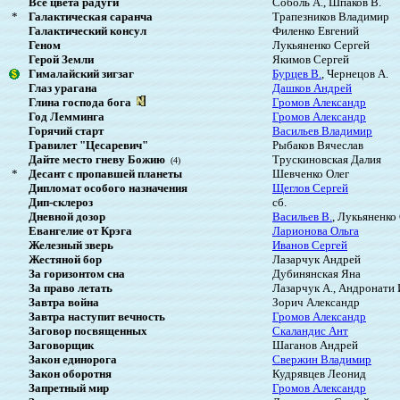
Все цвета радуги
Соболь А., Шпаков В.
*
Галактическая саранча
Трапезников Владимир
Галактический консул
Филенко Евгений
Геном
Лукьяненко Сергей
Герой Земли
Якимов Сергей
Гималайский зигзаг
Бурцев В.
, Чернецов А.
Глаз урагана
Дашков Андрей
Глина господа бога
Громов Александр
Год Лемминга
Громов Александр
Горячий старт
Васильев Владимир
Гравилет "Цесаревич"
Рыбаков Вячеслав
Дайте место гневу Божию
Трускиновская Далия
(4)
*
Десант с пропавшей планеты
Шевченко Олег
Дипломат особого назначения
Щеглов Сергей
Дип-склероз
сб.
Дневной дозор
Васильев В.
, Лукьяненко 
Евангелие от Крэга
Ларионова Ольга
Железный зверь
Иванов Сергей
Жестяной бор
Лазарчук Андрей
За горизонтом сна
Дубинянская Яна
За право летать
Лазарчук А., Андронати 
Завтра война
Зорич Александр
Завтра наступит вечность
Громов Александр
Заговор посвященных
Скаландис Ант
Заговорщик
Шаганов Андрей
Закон единорога
Свержин Владимир
Закон оборотня
Кудрявцев Леонид
Запретный мир
Громов Александр