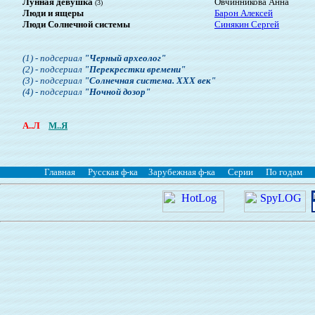
Лунная девушка
Овчинникова Анна
(3)
Люди и ящеры
Барон Алексей
Люди Солнечной системы
Синякин Сергей
(1) - подсериал
"Черный археолог"
(2) - подсериал
"Перекрестки времени"
(3) - подсериал
"Солнечная система. ХХХ век"
(4) - подсериал
"Ночной дозор"
А..Л
М..Я
Главная
Русская ф-ка
Зарубежная ф-ка
Серии
По годам