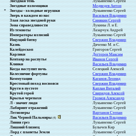
Звездная тень
Лукьяненко Сергей
Звездные взломщики
Медведев Антон
*
Звезды - холодные игрушки
Лукьяненко Сергей
Зверь в каждом из нас
Васильев Владимир
Злая ласка звездной руки
Синякин Сергей
Зона справедливости
Лукины Л. и Е.
Из темноты
Лазарчук Андрей
Императоры иллюзий
Лукьяненко Сергей
Ищущий битву
Свержин Владимир
Казнь
Дяченко М. и С.
Калейдоскоп
Григоров Сергей
Карлики
Дегтерев Максим
Кентавр на распутье
Иванов Сергей
Клинки
Васильев Владимир
Когда наступит ночь
Селецкий Алексей
Колесничие фортуны
Свержин Владимир
Коммутация
Каганов Леонид
Крестовый поход восвояси
Свержин Владимир
Круги в пустоте
Каплан Виталий
Крутой герой
Свиридов Алексей
Крылья черепахи
Громов Александр
Л - значит люди
Лукьяненко Сергей
Лабиринт отражений
Лукьяненко Сергей
Легионеры
Вартанов Степан
Лик Черной Пальмиры
Васильев Владимир
(4)
Линия грез
Лукьяненко Сергей
Лишний близнец
Булычев Кир
Лорд с планеты Земля
Лукьяненко Сергей