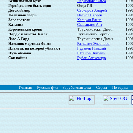
Венценосный Крэг
Ларионова Ольга
199
Герой должен быть один
Олди Г.Л.
199
Детский мир
Столяров Андрей
199
Железный зверь
Иванов Сергей
199
Завоеватели
Хаецкая Елена
199
Катализ
Скаландис Ант
199
Королевская кровь
Трускиновская Далия
199
Лорд с планеты Земля
Лукьяненко Сергей
199
Люс-А-Гард
Трускиновская Далия
199
Наемник мертвых богов
Раткевич Элеонора
199
Планета, на которой убивают
Гуданец Николай
199
Путь обмана
Ютанов Николай
199
Сон войны
Рубан Александр
199
Главная
Русская ф-ка
Зарубежная ф-ка
Серии
По годам