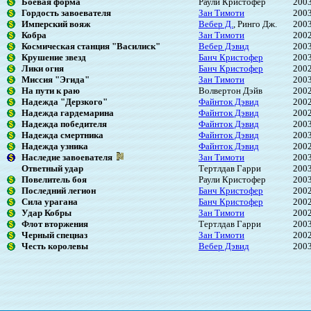
Боевая форма
Раули Кристофер
200
Гордость завоевателя
Зан Тимоти
200
Имперский вояж
Вебер Д.
, Ринго Дж.
200
Кобра
Зан Тимоти
200
Космическая станция "Василиск"
Вебер Дэвид
200
Крушение звезд
Банч Кристофер
200
Лики огня
Банч Кристофер
200
Миссия "Эгида"
Зан Тимоти
200
На пути к раю
Волвертон Дэйв
200
Надежда "Дерзкого"
Файнток Дэвид
200
Надежда гардемарина
Файнток Дэвид
200
Надежда победителя
Файнток Дэвид
200
Надежда смертника
Файнток Дэвид
200
Надежда узника
Файнток Дэвид
200
Наследие завоевателя
Зан Тимоти
200
Ответный удар
Тертлдав Гарри
200
Повелитель боя
Раули Кристофер
200
Последний легион
Банч Кристофер
200
Сила урагана
Банч Кристофер
200
Удар Кобры
Зан Тимоти
200
Флот вторжения
Тертлдав Гарри
200
Черный спецназ
Зан Тимоти
200
Честь королевы
Вебер Дэвид
200