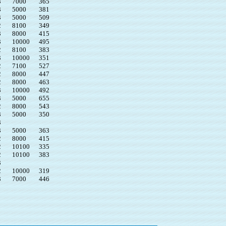
3
7000
365
3
5000
381
3
5000
509
2
8100
349
3
8000
415
3
10000
495
2
8100
383
3
10000
351
2
7100
527
2
8000
447
2
8000
463
3
10000
492
3
5000
655
2
8000
543
3
5000
350
3
3
5000
363
2
8000
415
2
10100
335
2
10100
383
3
2
10
0
00
319
3
7000
446