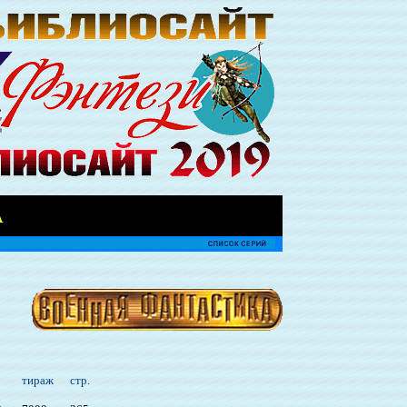
А
тираж
стр.